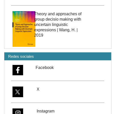
Theory and approaches of
group decisio making with
uncertain linguistic
expressions | Wang, H. |
2019
Redes sociales
Facebook
X
Instagram