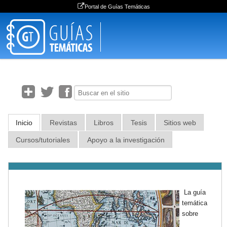
Portal de Guías Temáticas
Lingüística
Inicio
Revistas
Libros
Tesis
Sitios web
Cursos/tutoriales
Apoyo a la investigación
La guía
temática
sobre