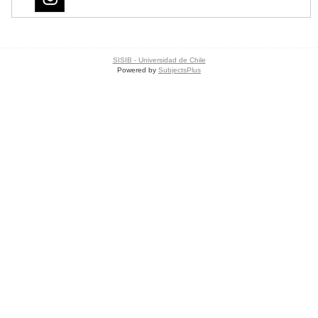
SISIB - Universidad de Chile
Powered by
SubjectsPlus