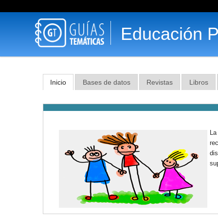
Educación P
Inicio
Bases de datos
Revistas
Libros
La
re
di
sup