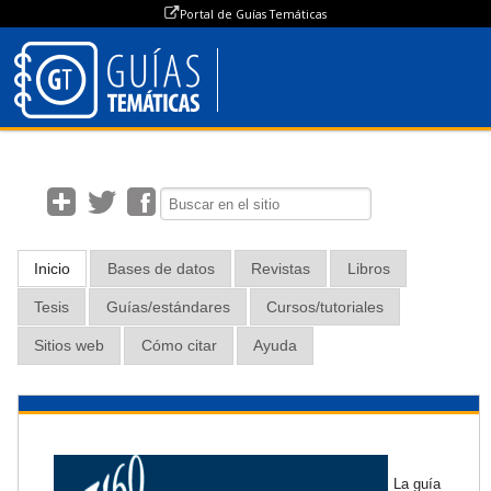
Portal de Guías Temáticas
Psicología
Inicio
Bases de datos
Revistas
Libros
Tesis
Guías/estándares
Cursos/tutoriales
Sitios web
Cómo citar
Ayuda
La guía