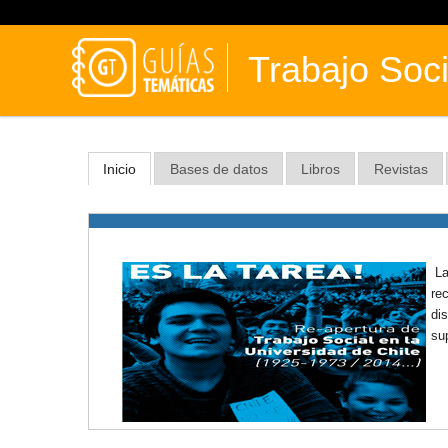
Trabajo Soci
Inicio
Bases de datos
Libros
Revistas
La
re
di
sup